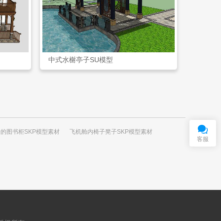
中式水榭亭子SU模型
在
线
客
服
QQ交谈
的图书柜SKP模型素材
飞机舱内椅子凳子SKP模型素材
客服