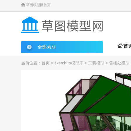

草图模型网首页

首
全部素材
当前位置：
首页
>
sketchup模型库
>
工装模型
>
售楼处模型