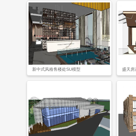
新中式风格售楼处SU模型
盛天房