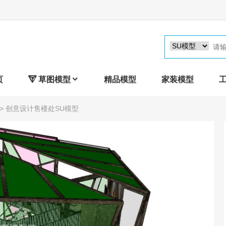
页

草图模型

精品模型
家装模型
> 创意设计售楼处SU模型