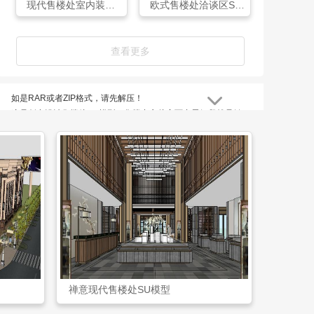
现代售楼处室内装饰SU模型
欧式售楼处洽谈区SU模型
查看更多
如是RAR或者ZIP格式，请先解压！
这是创意设计售楼处SU模型，售楼中心从字面意思解释就是销
售楼盘的场所，售楼处作为楼盘形象展示的主要场所，不仅仅是
接待、洽谈业务的地方，还是现场广告宣传的主要工具，通常也
是实际的交易地点。因此，作为直接影响客户第一视觉效果的售
楼处设计，一定要形象突出，体现楼盘特色，同时能激发客户的
良好心理感受，增强购买欲望。
创意设计售楼处SU模型是网友haohao上传于11-25，体积为
1.14 MB，所属栏目售楼处模型，ID编号109367。
禅意现代售楼处SU模型