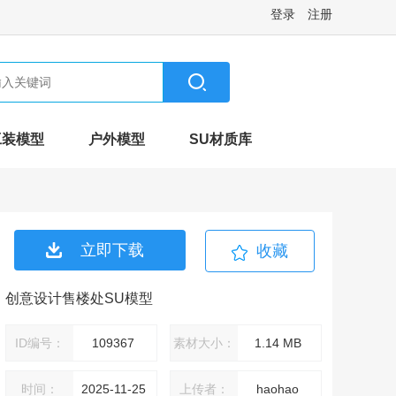
登录
注册
工装模型
户外模型
SU材质库
立即下载
收藏
创意设计售楼处SU模型
ID编号：
109367
素材大小：
1.14 MB
时间：
2025-11-25
上传者：
haohao