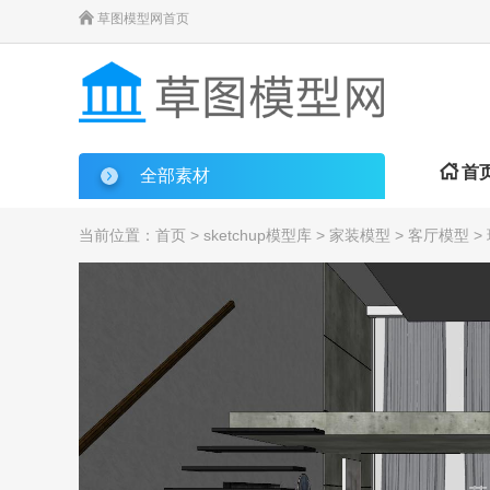

草图模型网首页

首
全部素材
当前位置：
首页
>
sketchup模型库
>
家装模型
>
客厅模型
>