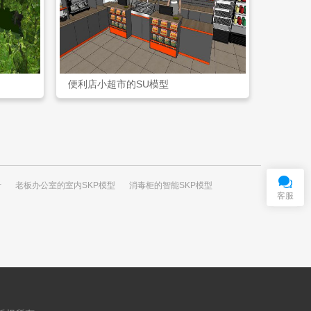
便利店小超市的SU模型
在
线
客
服
QQ交谈
计
老板办公室的室内SKP模型
消毒柜的智能SKP模型
客服