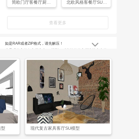
简欧门厅客餐厅厨房公卫SU模型
北欧风格客餐厅SU模型
查看更多
如是RAR或者ZIP格式，请先解压！
这是现代高级灰客厅室内SU模型，时尚简约的客厅比较突出的
是他的自由布局以及随行的空间组合，简约空间有着不简单的家
居空间，体现出精致而又时尚的生活气息，增加居住舒适度。
现代高级灰客厅室内SU模型是网友haohao上传于12-23，体积
为27.3 MB，所属栏目客厅模型，ID编号113579。
模型
现代复古家具客厅SU模型