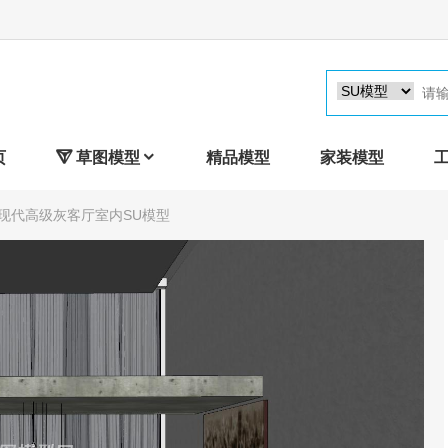
页

草图模型

精品模型
家装模型
 现代高级灰客厅室内SU模型