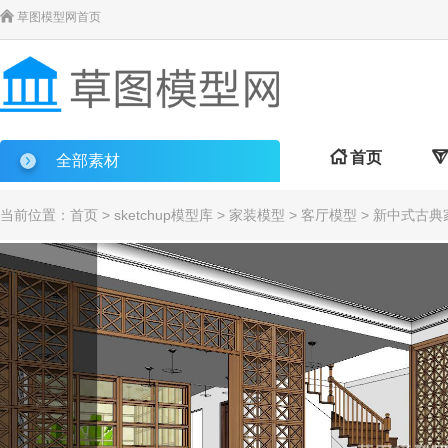

草图模型网首页

首页

全部素材
当前位置：
首页
>
sketchup模型库
>
家装模型
>
客厅模型
> 新中式古典