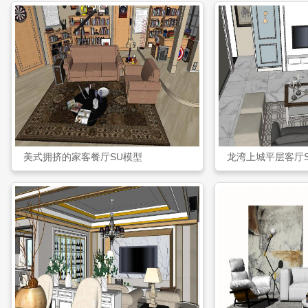
美式拥挤的家客餐厅SU模型
龙湾上城平层客厅