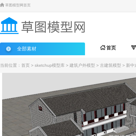

草图模型网首页

首页

全部素材
当前位置：
首页
>
sketchup模型库
>
建筑户外模型
>
古建筑模型
> 新