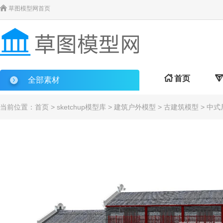

草图模型网首页

首页

全部素材
当前位置：
首页
>
sketchup模型库
>
建筑户外模型
>
古建筑模型
> 中