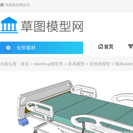

草图模型网首页

首页

全部素材
当前位置：
首页
>
sketchup模型库
>
床具模型
>
其他床模型
> 病床sket