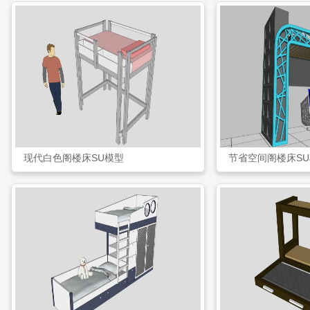
现代白色阁楼床SU模型
节省空间阁楼床S