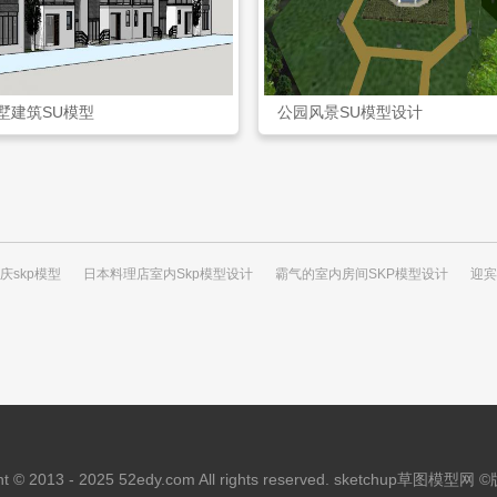
墅建筑SU模型
公园风景SU模型设计
庆skp模型
日本料理店室内Skp模型设计
霸气的室内房间SKP模型设计
迎宾
t © 2013 - 2025 52edy.com All rights reserved.
sketchup
草图模型网 ©