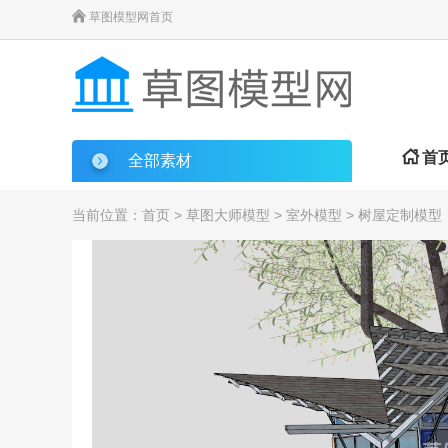

草图模型网首页

首
全部素材
当前位置：
首页
>
草图大师模型
>
室外模型
> 树屋定制模型