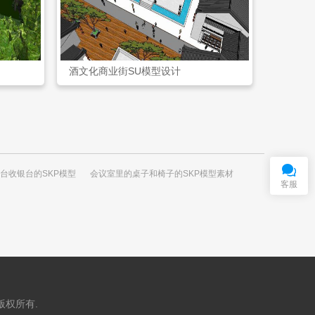
酒文化商业街SU模型设计
在
线
客
服
QQ交谈
台收银台的SKP模型
会议室里的桌子和椅子的SKP模型素材
客服
版权所有.