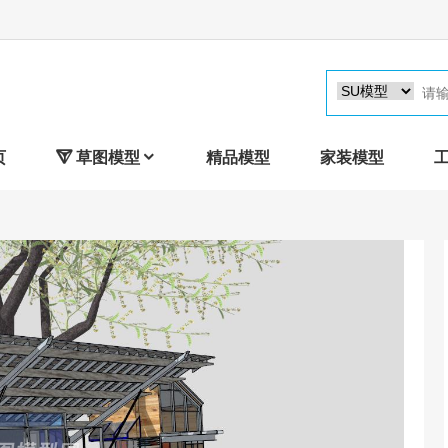
页

草图模型

精品模型
家装模型