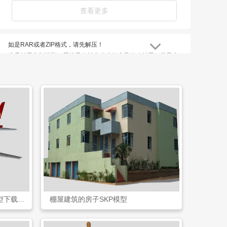
查看更多
如是RAR或者ZIP格式，请先解压！
这是树屋定制模型，屋就是在树上建造的房子俗称树屋，世界上
最大的树屋，它由部长贺瑞斯（Horace Burgess）设计，主要结
构依靠在6棵橡树身上，长度高达到30米，共分5层80个房间，
它也被称之为部长之屋。
这架飞机是波音737航机SKP模型下载模型
棚屋建筑的房子SKP模型