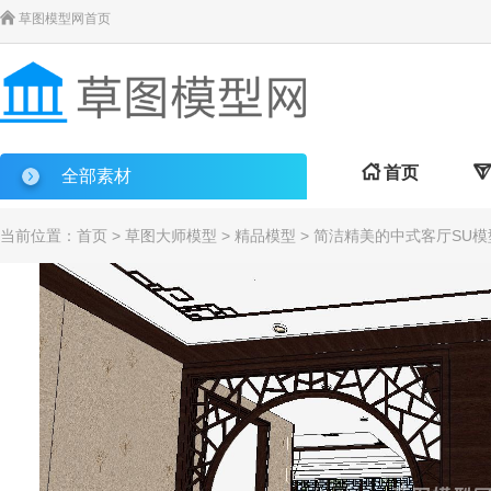

草图模型网首页

首页

全部素材
当前位置：
首页
>
草图大师模型
>
精品模型
> 简洁精美的中式客厅SU