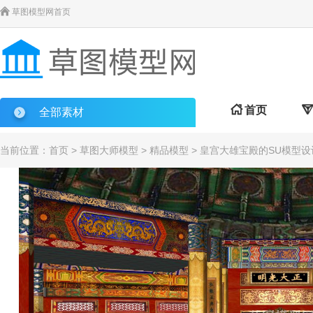

草图模型网首页

首页

全部素材
当前位置：
首页
>
草图大师模型
>
精品模型
> 皇宫大雄宝殿的SU模型设