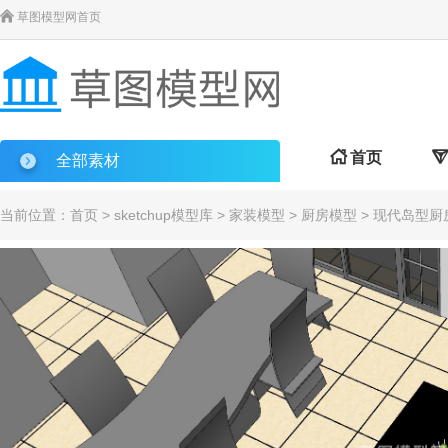

草图模型网首页

首页

全部素材
当前位置：
首页
>
sketchup模型库
>
家装模型
>
厨房模型
> 现代岛型厨