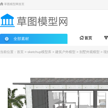

草图模型网首页

首页

全部素材
当前位置：
首页
>
sketchup模型库
>
建筑户外模型
>
别墅外观模型
> 