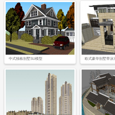
中式独栋别墅SU模型
欧式豪华别墅带泳