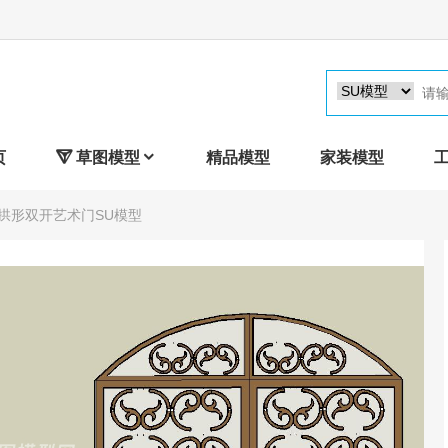
页

草图模型

精品模型
家装模型
 拱形双开艺术门SU模型