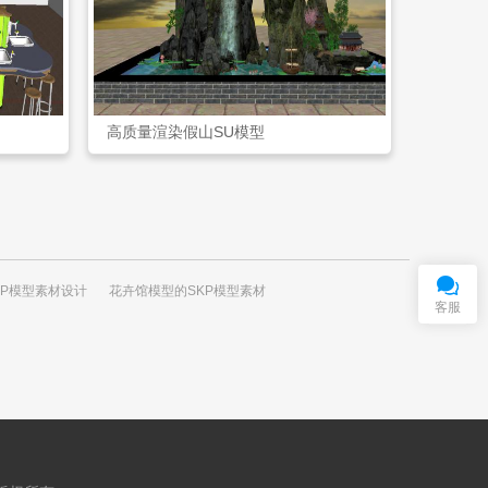
高质量渲染假山SU模型
在
线
客
服
QQ交谈
KP模型素材设计
花卉馆模型的SKP模型素材
客服