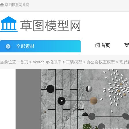

草图模型网首页

首页

全部素材
当前位置：
首页
>
sketchup模型库
>
工装模型
>
办公会议室模型
> 现