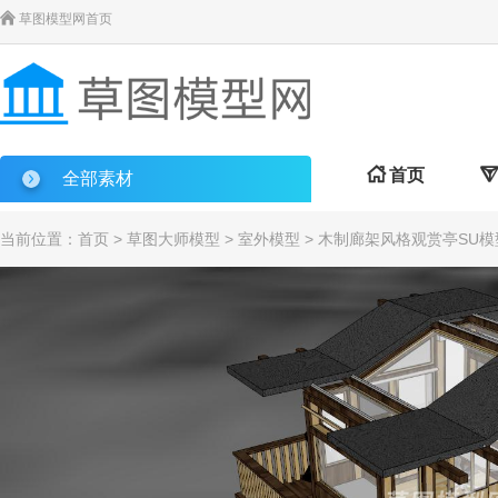

草图模型网首页

首页

全部素材
当前位置：
首页
>
草图大师模型
>
室外模型
> 木制廊架风格观赏亭SU模