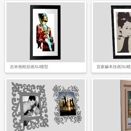
吉米相框挂画SU模型
宜家赫本挂画SU模