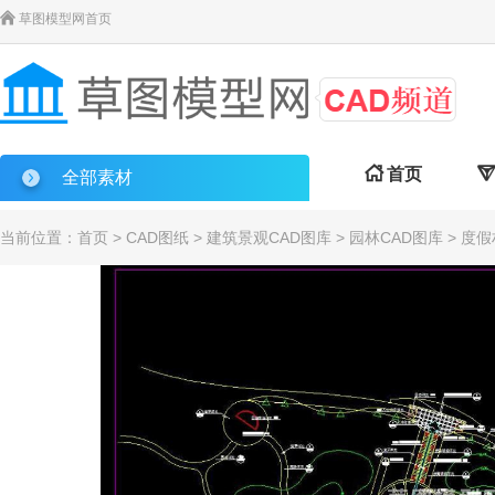

草图模型网首页

首页

全部素材
当前位置：
首页
>
CAD图纸
>
建筑景观CAD图库
>
园林CAD图库
> 度