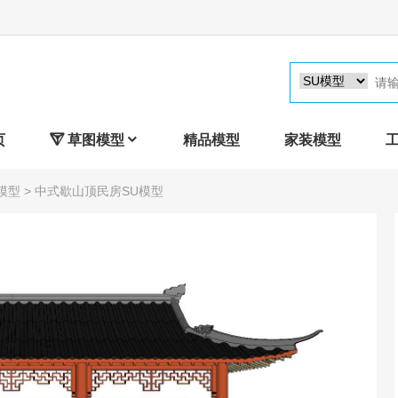
页

草图模型

精品模型
家装模型
模型
> 中式歇山顶民房SU模型