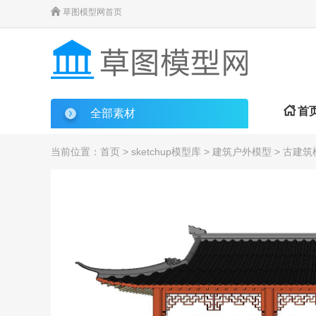

草图模型网首页

首
全部素材
当前位置：
首页
>
sketchup模型库
>
建筑户外模型
>
古建筑