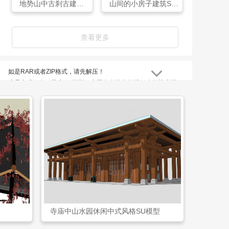
地势山中古刹古建筑SU模型
山间的小房子建筑SU模型
查看更多
如是RAR或者ZIP格式，请先解压！
这是中式歇山顶民房SU模型，中国自古地大物博，建筑艺术源
远流长。不同地域和民族其建筑艺术风格等各有差异，但其传统
建筑的组群布局、空间、结构、建筑材料及装饰艺术等方面却有
着共同的特点，区别于西方，享誉全球。中国古代建筑的类型很
多，主要有宫殿、坛庙、寺观、佛塔、民居和园林建筑等。
中式歇山顶民房SU模型是网友haohao上传于03-16，体积为
1.70 MB，所属栏目古建筑模型，ID编号124582。
寺庙中山水园休闲中式风格SU模型