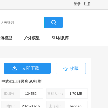
登录
注册
工装模型
户外模型
SU材质库
立即下载
收藏
中式歇山顶民房SU模型
ID编号：
124582
素材大小：
1.70 MB
时间：
2025-03-16
上传者：
haohao