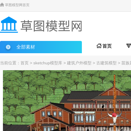

草图模型网首页

首页

全部素材
当前位置：
首页
>
sketchup模型库
>
建筑户外模型
>
古建筑模型
> 苗