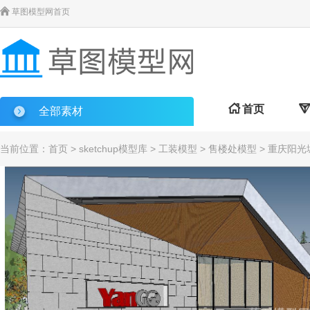

草图模型网首页

首页

全部素材
当前位置：
首页
>
sketchup模型库
>
工装模型
>
售楼处模型
> 重庆阳光