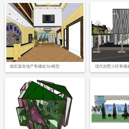
德宏嘉良地产售楼处SU模型
现代别墅小区售楼