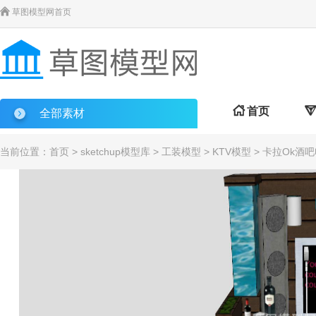

草图模型网首页

首页

全部素材
当前位置：
首页
>
sketchup模型库
>
工装模型
>
KTV模型
> 卡拉Ok酒