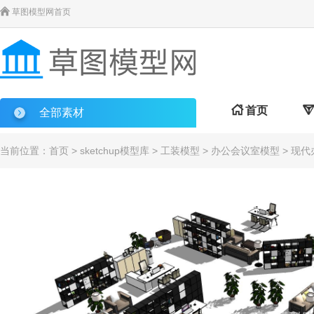

草图模型网首页

首页

全部素材
当前位置：
首页
>
sketchup模型库
>
工装模型
>
办公会议室模型
> 现