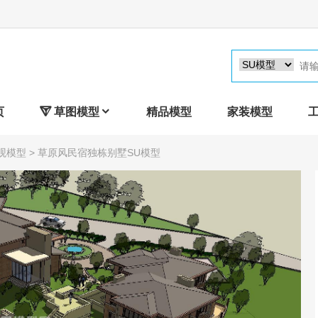
页

草图模型

精品模型
家装模型
观模型
> 草原风民宿独栋别墅SU模型