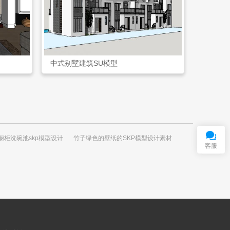
中式别墅建筑SU模型
在
线
客
服
QQ交谈
橱柜洗碗池skp模型设计
竹子绿色的壁纸的SKP模型设计素材
客服