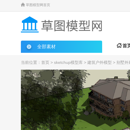

草图模型网首页

首
全部素材
当前位置：
首页
>
sketchup模型库
>
建筑户外模型
>
别墅外