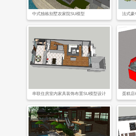
中式独栋别墅农家院SU模型
法式豪
串联住房室内家具装饰布置SU模型设计
蛋糕店