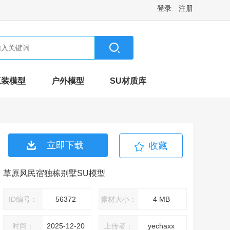
登录
注册
工装模型
户外模型
SU材质库
立即下载
收藏
草原风民宿独栋别墅SU模型
ID编号：
56372
素材大小：
4 MB
时间：
2025-12-20
上传者：
yechaxx