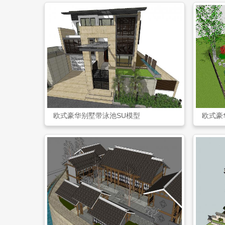
欧式豪华别墅带泳池SU模型
欧式豪