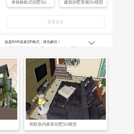
单独栋欧式别墅SU模型
建筑别墅景观SU模型
查看更多
如是RAR或者ZIP格式，请先解压！
这是草原风民宿独栋别墅SU模型，独栋别墅即独门独院，上有
独立空间，中有私家花园领地，下有地下室，是私密性很强的独
立式住宅，表现为上下左右前后都属于独立空间，一般房屋周围
都有面积不等的绿地、院落、游泳池、亭子、篮球场等。
草原风民宿独栋别墅SU模型是网友yechaxx上传于12-20，体积
为4 MB，所属栏目别墅外观模型，ID编号56372。
简欧室内家装别墅SU模型