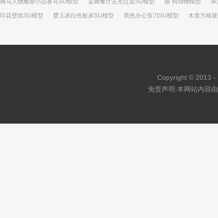
骑马人物雕塑小品赛马SU模型
走廊餐厅玄光过道SU模型
狼 狗动物模型
伞
印花壁纸SU模型
婴儿床白色板床SU模型
黑色办公剪刀SU模型
木质方格玻
红色皮革L形沙发模型
现代风格餐厅餐桌椅SU模型
黑心菊花束花瓶SU模型
Copyright © 2013 - 
免责声明:本网站内容