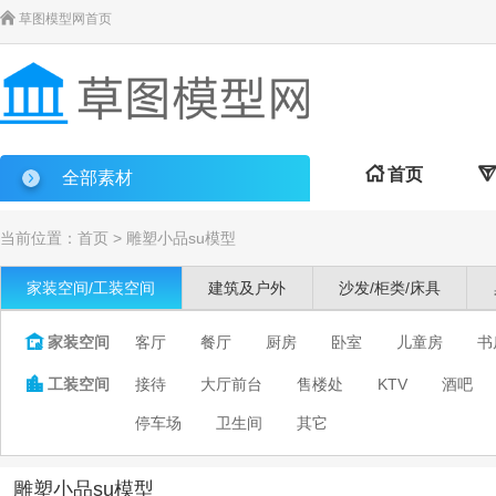

草图模型网首页

首页

全部素材
当前位置：
首页
>
雕塑小品su模型
家装空间/工装空间
建筑及户外
沙发/柜类/床具

家装空间
客厅
餐厅
厨房
卧室
儿童房
书

工装空间
接待
大厅前台
售楼处
KTV
酒吧
停车场
卫生间
其它
雕塑小品su模型