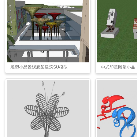
雕塑小品景观廊架建筑SU模型
中式印章雕塑小品（