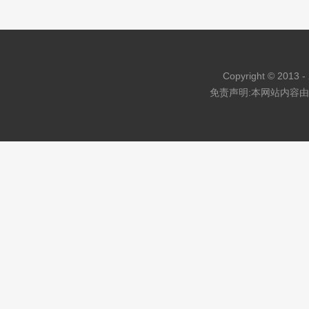
棕色壁式衣钩SU模型
迈尔斯堡海岸炮台楼建筑SU模型
欧式别墅门su模型
Copyright © 2013 - 
免责声明:本网站内容