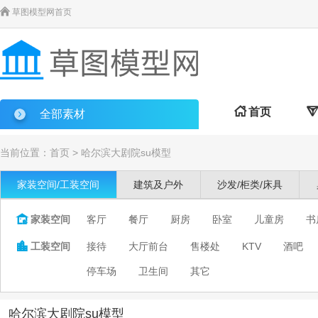

草图模型网首页

首页

全部素材
当前位置：
首页
>
哈尔滨大剧院su模型
家装空间/工装空间
建筑及户外
沙发/柜类/床具

家装空间
客厅
餐厅
厨房
卧室
儿童房
书

工装空间
接待
大厅前台
售楼处
KTV
酒吧
停车场
卫生间
其它
哈尔滨大剧院su模型