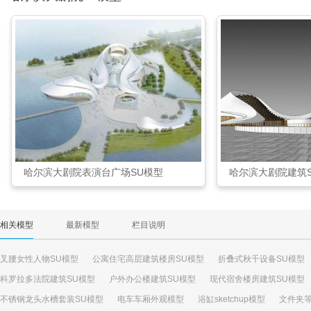
哈尔滨大剧院表演台广场SU模型
哈尔滨大剧院建筑
相关模型
最新模型
栏目说明
叉腰女性人物SU模型
公寓住宅高层建筑楼房SU模型
折叠式秋千设备SU模型
科罗拉多法院建筑SU模型
户外办公楼建筑SU模型
现代宿舍楼房建筑SU模型
不锈钢龙头水槽套装SU模型
电车车厢外观模型
浴缸sketchup模型
文件夹等