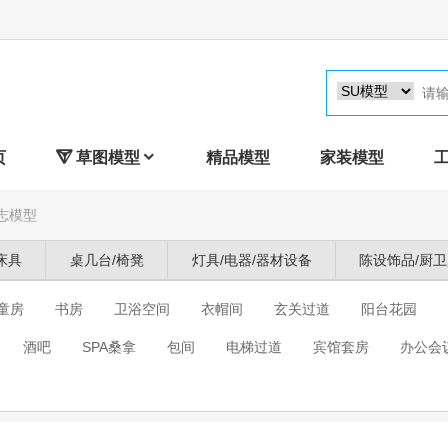
页

草图模型

精品模型
家装模型
志模型
床具
桌几台/椅凳
灯具/电器/器材设备
陈设饰品/厨
童房
书房
卫浴空间
衣帽间
玄关过道
阳台花园
酒吧
SPA桑拿
包间
电梯过道
宾馆套房
办公会