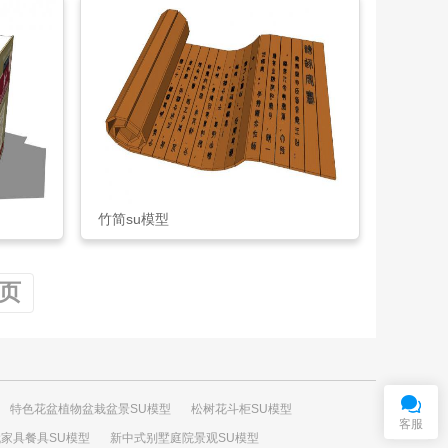
竹简su模型
页
在
线
客
服
QQ交谈
特色花盆植物盆栽盆景SU模型
松树花斗柜SU模型
客服
家具餐具SU模型
新中式别墅庭院景观SU模型