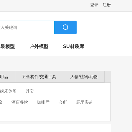
登录
注册
工装模型
户外模型
SU材质库
卫用品
五金构件/交通工具
人物/植物/动物
娱乐休闲
其它
议
酒店餐饮
咖啡厅
会所
展厅店铺