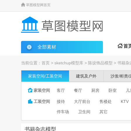

草图模型网首页

首
全部素材
当前位置：
首页
>
sketchup模型库
>
陈设饰品模型
>
书籍杂
家装空间/工装空间
建筑及户外
沙发/柜类/

家装空间
客厅
餐厅
厨房
卧室
儿

工装空间
接待
大厅前台
售楼处
KTV
停车场
卫生间
其它
书籍杂志模型