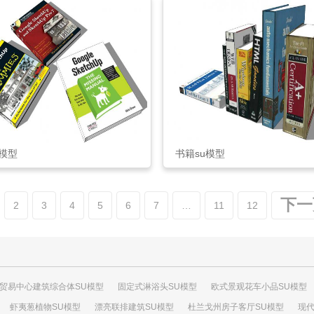
u模型
书籍su模型
下一
2
3
4
5
6
7
…
11
12
贸易中心建筑综合体SU模型
固定式淋浴头SU模型
欧式景观花车小品SU模型
虾夷葱植物SU模型
漂亮联排建筑SU模型
杜兰戈州房子客厅SU模型
现代