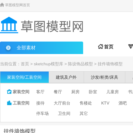

草图模型网首页

首页

全部素材
当前位置：
首页
>
sketchup模型库
>
陈设饰品模型
>
挂件墙饰模型
家装空间/工装空间
建筑及户外
沙发/柜类/床具

家装空间
客厅
餐厅
厨房
卧室
儿童房
书

工装空间
接待
大厅前台
售楼处
KTV
酒吧
停车场
卫生间
其它
挂件墙饰模型