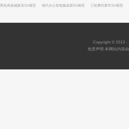
黑色高低铺家具SU模型
现代办公室电脑桌面SU模型
三轮摩托赛车SU模型
黑色餐桌座椅SU模型
简陋模特sketchup模型
树上的房子树屋SU模型
现代
Copyright © 2013 - 
免责声明:本网站内容