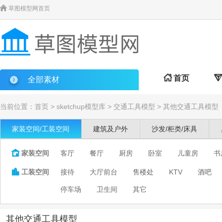

草图模型网首页

首页

全部素材
当前位置：
首页
>
sketchup模型库
>
交通工具模型
>
其他交通工具模型
家装空间/工装空间
建筑及户外
沙发/柜类/床具

家装空间
客厅
餐厅
厨房
卧室
儿童房
书

工装空间
接待
大厅前台
售楼处
KTV
酒吧
停车场
卫生间
其它
其他交通工具模型