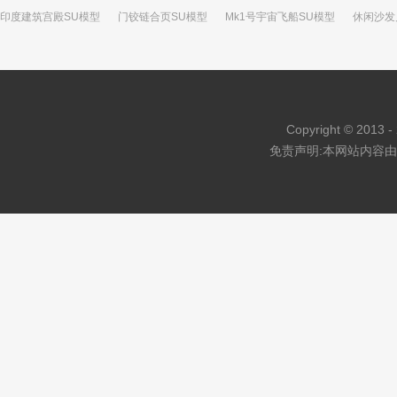
印度建筑宫殿SU模型
门铰链合页SU模型
Mk1号宇宙飞船SU模型
休闲沙发
火星大学建筑SU模型
船舶钢楼梯SU模型
滚筒洗衣机SU模型
儿童场所游乐
假山石的小景观建筑SU模型
Copyright © 2013 - 
免责声明:本网站内容