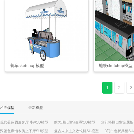
餐车sketchup模型
地铁sketchup模型
1
2
3
相关模型
最新模型
现代蓝色圆形客厅时钟SU模型
欧美现代住宅别墅SU模型
穿孔格栅口空金属板
深蓝色床铺木质上下床SU模型
复古未来主义收银机SU模型
3门白色餐具柜S