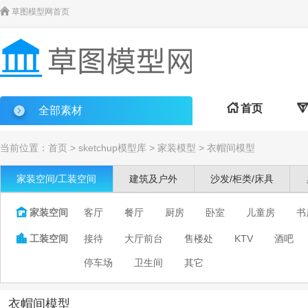

草图模型网首页

首页

全部素材
当前位置：
首页
>
sketchup模型库
>
家装模型
>
衣帽间模型
家装空间/工装空间
建筑及户外
沙发/柜类/床具

家装空间
客厅
餐厅
厨房
卧室
儿童房
书

工装空间
接待
大厅前台
售楼处
KTV
酒吧
停车场
卫生间
其它
衣帽间模型