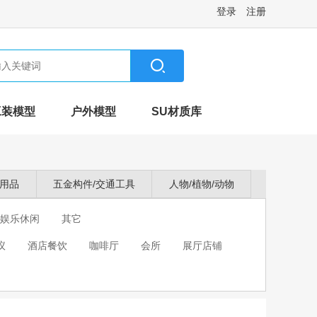
登录
注册
工装模型
户外模型
SU材质库
卫用品
五金构件/交通工具
人物/植物/动物
娱乐休闲
其它
议
酒店餐饮
咖啡厅
会所
展厅店铺