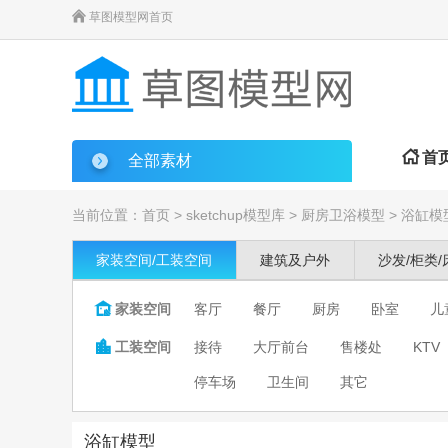

草图模型网首页

首
全部素材
当前位置：
首页
>
sketchup模型库
>
厨房卫浴模型
>
浴缸模
家装空间/工装空间
建筑及户外
沙发/柜类/

家装空间
客厅
餐厅
厨房
卧室
儿

工装空间
接待
大厅前台
售楼处
KTV
停车场
卫生间
其它
浴缸模型