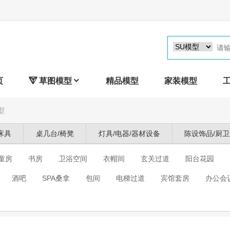
页

草图模型

精品模型
家装模型
型
床具
桌几台/椅凳
灯具/电器/器材设备
陈设饰品/厨
童房
书房
卫浴空间
衣帽间
玄关过道
阳台花园
酒吧
SPA桑拿
包间
电梯过道
宾馆套房
办公会