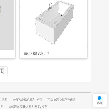
白模浴缸SU模型
页
在
线
客
服
QQ交谈
u模型
单椅胶合板软座SU模型
高层公寓小区SU模型
客服
模型
法式建筑联排户外别墅SU模型