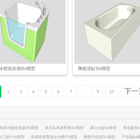
泳馆游泳池SU模型
陶瓷浴缸SU模型
下一
2
3
4
5
6
7
…
9
10
地巡洋舰改装版SU模型
美式实木床尾凳SU模型
露台台盆su模型
养老建筑s
大门设计su模型
角落厨房置放台水槽SU模型
陶瓷牛奶壶SU模型
产业园su