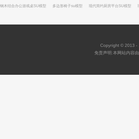
钢木结合办公游戏桌SU模型
多边形椅子su模型
现代简约厨房平台SU模型
荷花盆栽su模型
中式医院su模型
吊花篮su模型
中式庭院景观休闲水景SU
Copyright © 2013 - 
免责声明:本网站内容