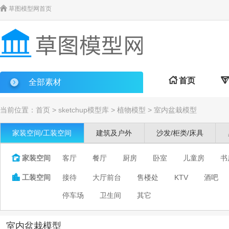

草图模型网首页

首页

全部素材
当前位置：
首页
>
sketchup模型库
>
植物模型
>
室内盆栽模型
家装空间/工装空间
建筑及户外
沙发/柜类/床具

家装空间
客厅
餐厅
厨房
卧室
儿童房
书

工装空间
接待
大厅前台
售楼处
KTV
酒吧
停车场
卫生间
其它
室内盆栽模型