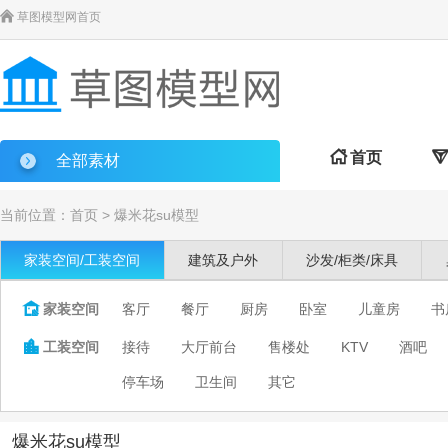

草图模型网首页

首页

全部素材
当前位置：
首页
>
爆米花su模型
家装空间/工装空间
建筑及户外
沙发/柜类/床具

家装空间
客厅
餐厅
厨房
卧室
儿童房
书

工装空间
接待
大厅前台
售楼处
KTV
酒吧
停车场
卫生间
其它
爆米花su模型