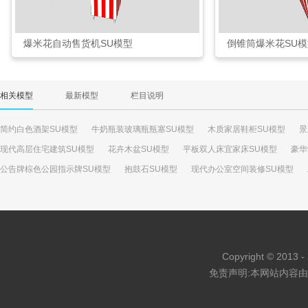
爆米花自动售货机SU模型
倒锥筒爆米花SU模
相关模型
最新模型
栏目说明
简约白色酒架SU模型
牛奶瓶装玻璃瓶瓶塞SU模型
木质家居鞋柜SU模型
景
现代高层住宅建筑SU模型
花卉木盆SU模型
平板双人床宜家床SU模型
豪华
公告牌棕色公园指示牌SU模型
抱鼓石SU模型
现代办公室空间装修SU模型
室内工艺品陶罐装饰摆件SU模型
热带植物种植墙SU模型
双子叶植物金合欢树
Copyright © 2013 - 
免责声明:本网站内容