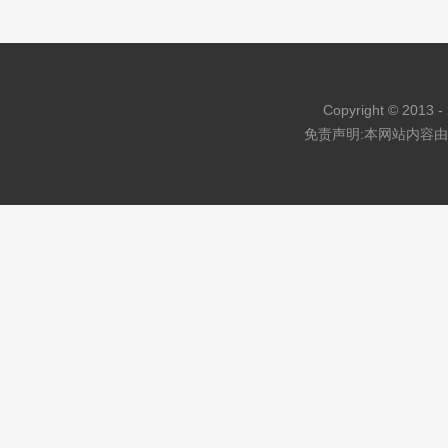
指示牌导引牌SU模型
创意前台接待室内SU模型
发动机su模型
厂房铁艺大
Copyright © 2013 - 
免责声明:本网站内容