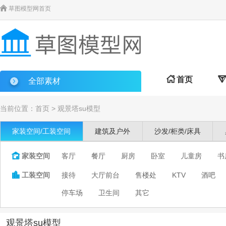

草图模型网首页

首页

全部素材
当前位置：
首页
>
观景塔su模型
家装空间/工装空间
建筑及户外
沙发/柜类/床具

家装空间
客厅
餐厅
厨房
卧室
儿童房
书

工装空间
接待
大厅前台
售楼处
KTV
酒吧
停车场
卫生间
其它
观景塔su模型