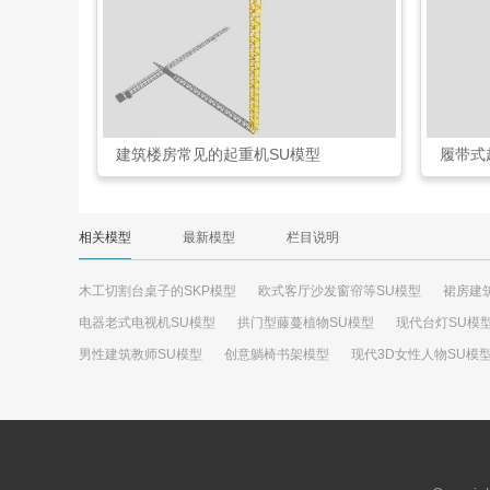
建筑楼房常见的起重机SU模型
履带式
相关模型
最新模型
栏目说明
木工切割台桌子的SKP模型
欧式客厅沙发窗帘等SU模型
裙房建
电器老式电视机SU模型
拱门型藤蔓植物SU模型
现代台灯SU模
男性建筑教师SU模型
创意躺椅书架模型
现代3D女性人物SU模
国家体育场综合体SU模型
现代方形泳池SU模型
住宅平立剖su