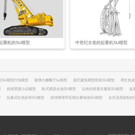
起重机的SU模型
中世纪古老的起重机SU模型
筑SU模型打包模型
玻璃大棚餐厅su模型
园艺建筑模型喷泉SU模型
枣红色皮
型
砖墙景观小品模型
欧式观赏水池SU模型
以色列房屋古建筑SU模型
盆
型
拉幕式红色纱帘SU模型
排球网球羽毛球比赛场地SU模型
女生凉高跟鞋的
模型
K2黑豹主战军车SU模型
广场中式厕所的SU模型
女鞋子高跟鞋小集合S