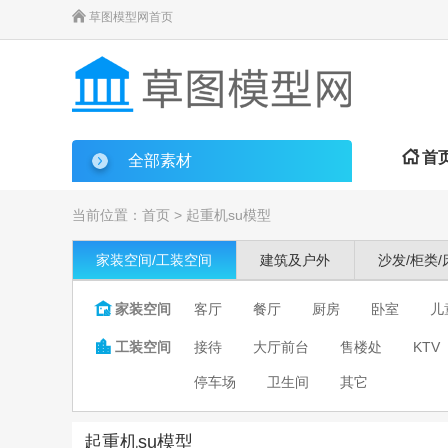

草图模型网首页

首
全部素材
当前位置：
首页
>
起重机su模型
家装空间/工装空间
建筑及户外
沙发/柜类/

家装空间
客厅
餐厅
厨房
卧室
儿

工装空间
接待
大厅前台
售楼处
KTV
停车场
卫生间
其它
起重机su模型