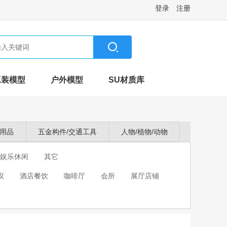
登录
注册
工装模型
户外模型
SU材质库
卫用品
五金构件/交通工具
人物/植物/动物
娱乐休闲
其它
议
酒店餐饮
咖啡厅
会所
展厅店铺