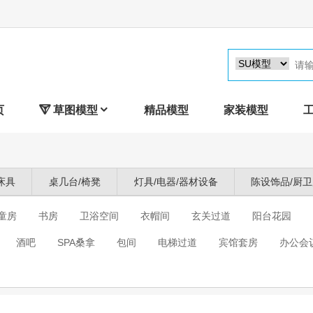
页

草图模型

精品模型
家装模型
床具
桌几台/椅凳
灯具/电器/器材设备
陈设饰品/厨
童房
书房
卫浴空间
衣帽间
玄关过道
阳台花园
酒吧
SPA桑拿
包间
电梯过道
宾馆套房
办公会