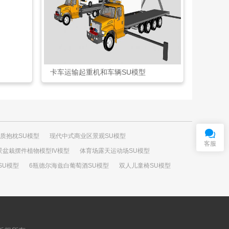
卡车运输起重机和车辆SU模型
在
线
客
服
QQ交谈
质抱枕SU模型
现代中式商业区景观SU模型
客服
景盆栽摆件植物模型IV模型
体育场露天运动场SU模型
SU模型
6瓶德尔海兹白葡萄酒SU模型
双人儿童椅SU模型
U模型
羽毛芦苇草丛SU模型