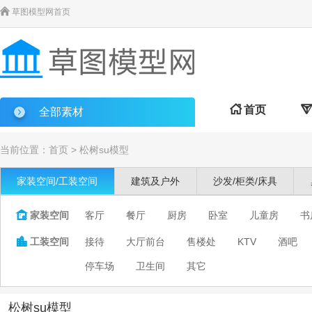

草图模型网首页

首页

全部素材
当前位置：
首页
>
松树su模型
家装空间/工装空间
建筑及户外
沙发/柜类/床具

家装空间
客厅
餐厅
厨房
卧室
儿童房
书

工装空间
接待
大厅前台
售楼处
KTV
酒吧
停车场
卫生间
其它
松树su模型