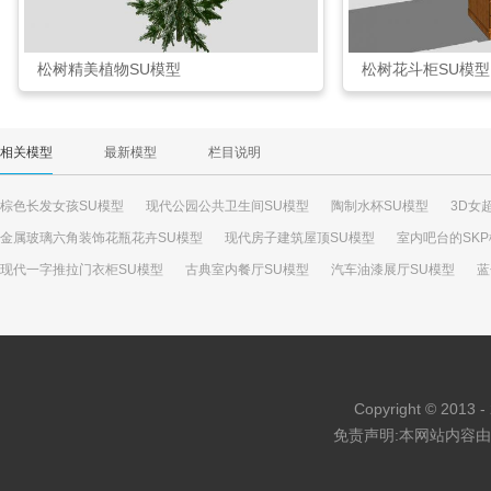
松树精美植物SU模型
松树花斗柜SU模型
相关模型
最新模型
栏目说明
棕色长发女孩SU模型
现代公园公共卫生间SU模型
陶制水杯SU模型
3D女
金属玻璃六角装饰花瓶花卉SU模型
现代房子建筑屋顶SU模型
室内吧台的SK
现代一字推拉门衣柜SU模型
古典室内餐厅SU模型
汽车油漆展厅SU模型
蓝
路虎汽车轿车SU模型
现代铁艺廊架设计SU模型
别墅公寓住宅带围墙建筑SU
Copyright © 2013 - 
免责声明:本网站内容