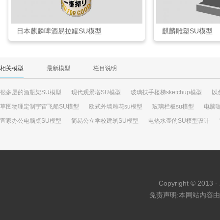
日本麒麟啤酒易拉罐SU模型
麒麟雕塑SU模型
相关模型
最新模型
栏目说明
很多层的酒瓶架SU模型
现代观景塔SU模型
玻璃扶手楼梯sketchup模型
以
草图物理定制宇宙飞船SU模型
欧式外墙雕花su模型
玻璃栏板su模型
电脑
宜家办公电脑桌SU模型
简易公立学校建筑SU模型
电热水壶的SU模型设计
小型家居卧室儿童房SU模型
木屋平房山村民屋SU模型
白色内阁餐具柜SU模
Copyright © 2013 - 
免责声明:本网站内容