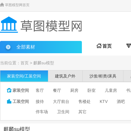

草图模型网首页

首页

全部素材
当前位置：
首页
>
麒麟su模型
家装空间/工装空间
建筑及户外
沙发/柜类/床具

家装空间
客厅
餐厅
厨房
卧室
儿童房
书

工装空间
接待
大厅前台
售楼处
KTV
酒吧
停车场
卫生间
其它
麒麟su模型