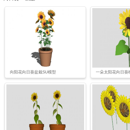
向阳花向日葵盆栽SU模型
一朵太阳花向日葵