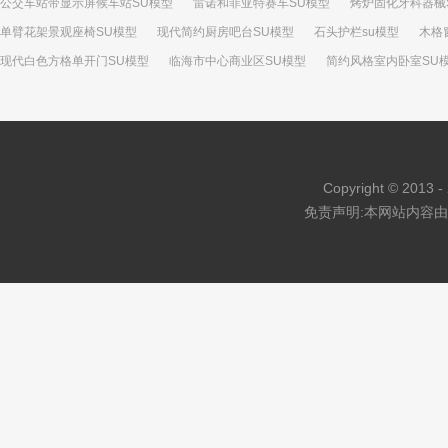
公交车站带显示屏候车站SU模型
雷诺和菲亚特赛车SU模型
烤炉固化牙科器械
单臂花架景观座椅SU模型
现代简约厨房吧台SU模型
石头护栏su模型
木格
现代白色方格单开门SU模型
临海市中心商业区SU模型
简约风格室内卧室SU
欧式黄色圆顶景观亭SU模型
卫生间里的壁挂式衣架SKP模型
景天草植物SU模
创意铁艺栏杆大门SU模型
Copyright © 2013 - 
免责声明:本网站内容