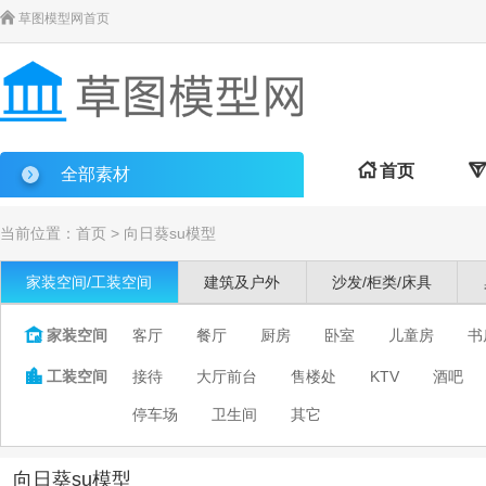

草图模型网首页

首页

全部素材
当前位置：
首页
>
向日葵su模型
家装空间/工装空间
建筑及户外
沙发/柜类/床具

家装空间
客厅
餐厅
厨房
卧室
儿童房
书

工装空间
接待
大厅前台
售楼处
KTV
酒吧
停车场
卫生间
其它
向日葵su模型