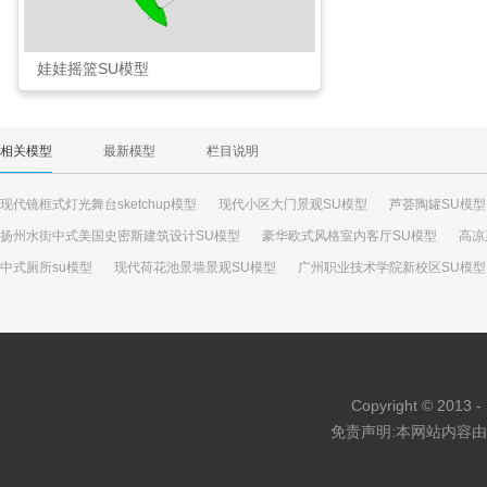
娃娃摇篮SU模型
相关模型
最新模型
栏目说明
现代镜框式灯光舞台sketchup模型
现代小区大门景观SU模型
芦荟陶罐SU模型
扬州水街中式美国史密斯建筑设计SU模型
豪华欧式风格室内客厅SU模型
高凉
中式厕所su模型
现代荷花池景墙景观SU模型
广州职业技术学院新校区SU模型
多个自动售货机的SU模型
实木开放式吧台SU模型
江户时代日式古屋SU模型
Copyright © 2013 - 
免责声明:本网站内容