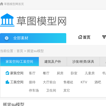

草图模型网首页

首页

全部素材
当前位置：
首页
>
摇篮su模型
家装空间/工装空间
建筑及户外
沙发/柜类/床具

家装空间
客厅
餐厅
厨房
卧室
儿童房
书

工装空间
接待
大厅前台
售楼处
KTV
酒吧
停车场
卫生间
其它
摇篮su模型