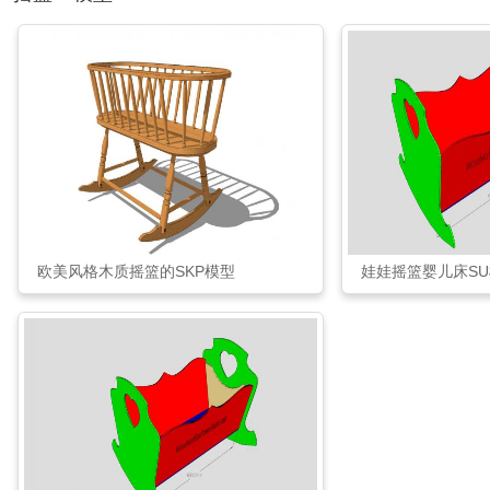
欧美风格木质摇篮的SKP模型
娃娃摇篮婴儿床S